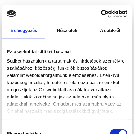
Beleegyezés
Részletek
A sütikről
Ez a weboldal sütiket használ
Sütiket használunk a tartalmak és hirdetések személyre
szabásához, közösségi funkciók biztosításához,
valamint weboldalforgalmunk elemzéséhez. Ezenkívül
közösségi média-, hirdető- és elemező partnereinkkel
megosztjuk az Ön weboldalhasználatra vonatkozó
adatait, akik kombinálhatják az adatokat más olyan
adatokkal, amelyeket Ön adott meg számukra vagy az
Ön által használt más szolgáltatásokból gyűjtöttek.
Application error: a client-side exception has occurred
while
Hozzájárulás
loading
www.bicapp.hu
(see the browser console for more
Elengedhetetlen