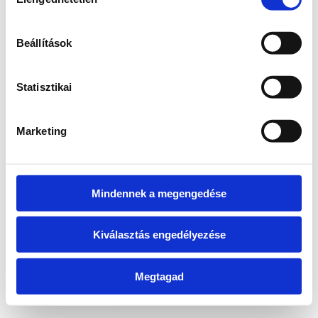
kiválasztása
information)
.
Beállítások
Statisztikai
Marketing
Mindennek a megengedése
Kiválasztás engedélyezése
Megtagad