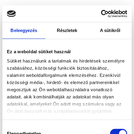
Beleegyezés
Részletek
A sütikről
Ez a weboldal sütiket használ
Sütiket használunk a tartalmak és hirdetések személyre
szabásához, közösségi funkciók biztosításához,
valamint weboldalforgalmunk elemzéséhez. Ezenkívül
közösségi média-, hirdető- és elemező partnereinkkel
megosztjuk az Ön weboldalhasználatra vonatkozó
adatait, akik kombinálhatják az adatokat más olyan
adatokkal, amelyeket Ön adott meg számukra vagy az
Ön által használt más szolgáltatásokból gyűjtöttek.
Application error: a client-side exception has occurred
while
Hozzájárulás
loading
www.bicapp.hu
(see the browser console for more
Elengedhetetlen