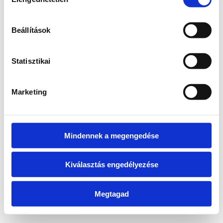
kiválasztása
information)
.
Beállítások
Statisztikai
Marketing
Mindennek a megengedése
Kiválasztás engedélyezése
Megtagad