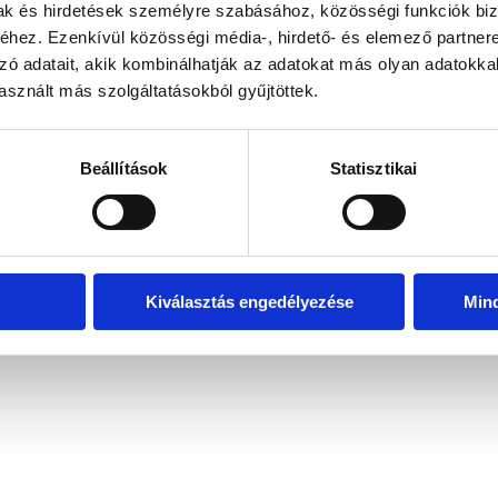
mak és hirdetések személyre szabásához, közösségi funkciók biz
hez. Ezenkívül közösségi média-, hirdető- és elemező partner
zó adatait, akik kombinálhatják az adatokat más olyan adatokka
exception has occurred
while loading
www.bicapp.hu
(see the brows
sznált más szolgáltatásokból gyűjtöttek.
Beállítások
Statisztikai
Kiválasztás engedélyezése
Min