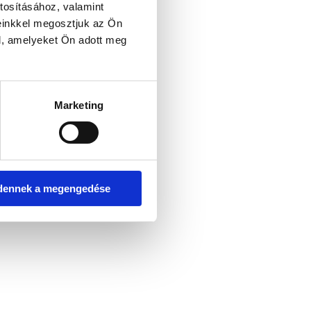
tosításához, valamint
einkkel megosztjuk az Ön
l, amelyeket Ön adott meg
er console for more information)
.
Marketing
dennek a megengedése