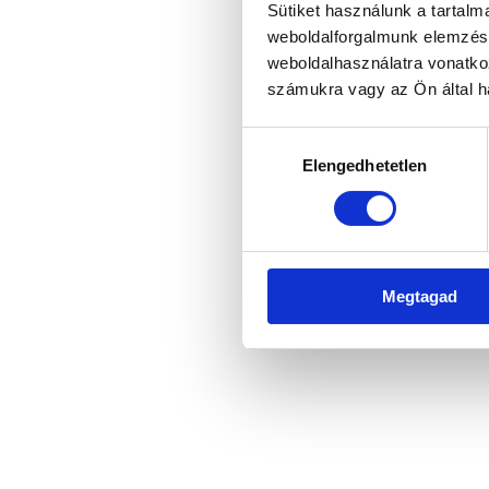
Sütiket használunk a tartal
weboldalforgalmunk elemzésé
weboldalhasználatra vonatko
Application error: a client-side 
számukra vagy az Ön által ha
Hozzájárulás
Elengedhetetlen
kiválasztása
Megtagad