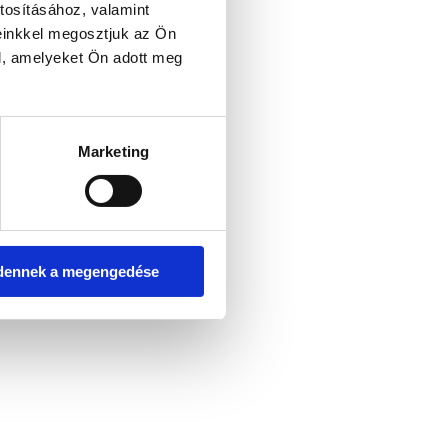
tosításához, valamint
einkkel megosztjuk az Ön
l, amelyeket Ön adott meg
er console for more information)
.
Marketing
dennek a megengedése