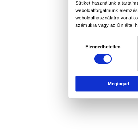
Sütiket használunk a tartal
weboldalforgalmunk elemzésé
weboldalhasználatra vonatko
Application error: a client-side 
számukra vagy az Ön által ha
Hozzájárulás
Elengedhetetlen
kiválasztása
Megtagad