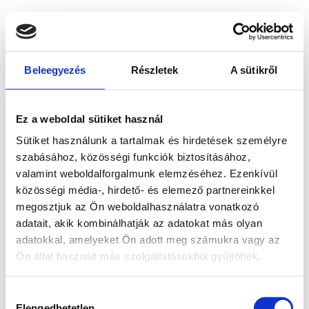
Beleegyezés
Részletek
A sütikről
Ez a weboldal sütiket használ
Sütiket használunk a tartalmak és hirdetések személyre
szabásához, közösségi funkciók biztosításához,
valamint weboldalforgalmunk elemzéséhez. Ezenkívül
közösségi média-, hirdető- és elemező partnereinkkel
megosztjuk az Ön weboldalhasználatra vonatkozó
adatait, akik kombinálhatják az adatokat más olyan
adatokkal, amelyeket Ön adott meg számukra vagy az
Ön által használt más szolgáltatásokból gyűjtöttek.
Application error: a client-side exception has occurred
while
Hozzájárulás
loading
www.bicapp.hu
(see the browser console for more
Elengedhetetlen