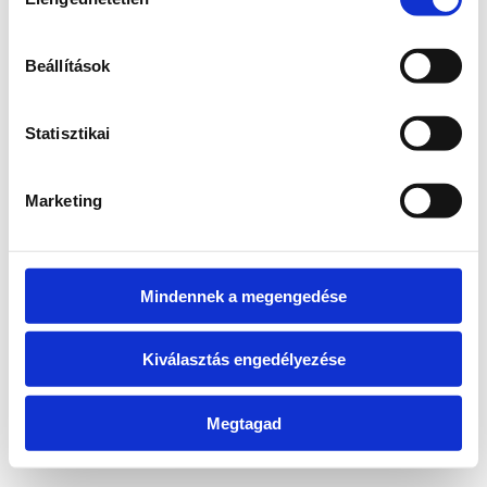
kiválasztása
information)
.
Beállítások
Statisztikai
Marketing
Mindennek a megengedése
Kiválasztás engedélyezése
Megtagad