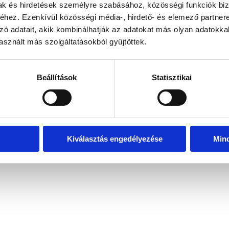
mak és hirdetések személyre szabásához, közösségi funkciók biz
hez. Ezenkívül közösségi média-, hirdető- és elemező partner
zó adatait, akik kombinálhatják az adatokat más olyan adatokka
exception has occurred
while loading
www.bicapp.hu
(see the brows
sznált más szolgáltatásokból gyűjtöttek.
Beállítások
Statisztikai
Kiválasztás engedélyezése
Min