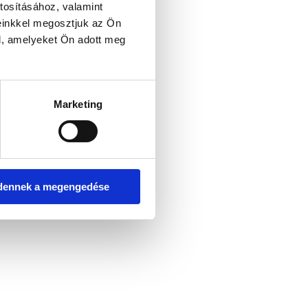
tosításához, valamint
einkkel megosztjuk az Ön
l, amelyeket Ön adott meg
er console for more information)
.
Marketing
dennek a megengedése