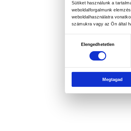
Sütiket használunk a tartal
weboldalforgalmunk elemzésé
weboldalhasználatra vonatko
Application error: a client-side 
számukra vagy az Ön által ha
Hozzájárulás
Elengedhetetlen
kiválasztása
Megtagad