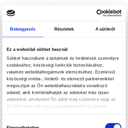
Bicapp
Bicapp
Beleegyezés
Részletek
A sütikről
404-es hiba :(
Ez a weboldal sütiket használ
Az általad keresett tartalom nem található.
Sütiket használunk a tartalmak és hirdetések személyre
Kérjük, térj vissza a főoldalra és indítsd újra a
szabásához, közösségi funkciók biztosításához,
keresést!
valamint weboldalforgalmunk elemzéséhez. Ezenkívül
közösségi média-, hirdető- és elemező partnereinkkel
megosztjuk az Ön weboldalhasználatra vonatkozó
adatait, akik kombinálhatják az adatokat más olyan
adatokkal, amelyeket Ön adott meg számukra vagy az
Ön által használt más szolgáltatásokból gyűjtöttek.
Hozzájárulás
Elengedhetetlen