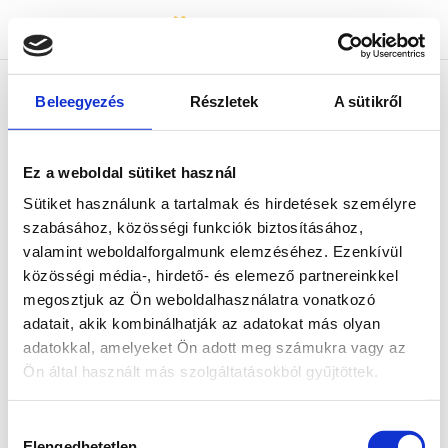
Bicapp
Bicapp
Beleegyezés
Részletek
A sütikről
404-es hiba :(
Ez a weboldal sütiket használ
Az általad keresett tartalom nem található.
Sütiket használunk a tartalmak és hirdetések személyre
Kérjük, térj vissza a főoldalra és indítsd újra a
szabásához, közösségi funkciók biztosításához,
keresést!
valamint weboldalforgalmunk elemzéséhez. Ezenkívül
közösségi média-, hirdető- és elemező partnereinkkel
megosztjuk az Ön weboldalhasználatra vonatkozó
adatait, akik kombinálhatják az adatokat más olyan
adatokkal, amelyeket Ön adott meg számukra vagy az
Ön által használt más szolgáltatásokból gyűjtöttek.
Hozzájárulás
Elengedhetetlen