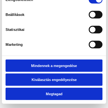
kiválasztása
information)
.
Beállítások
Statisztikai
Marketing
Mindennek a megengedése
Kiválasztás engedélyezése
Megtagad