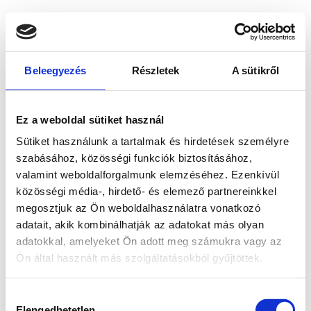
Beleegyezés
Részletek
A sütikről
Ez a weboldal sütiket használ
Sütiket használunk a tartalmak és hirdetések személyre
szabásához, közösségi funkciók biztosításához,
valamint weboldalforgalmunk elemzéséhez. Ezenkívül
közösségi média-, hirdető- és elemező partnereinkkel
megosztjuk az Ön weboldalhasználatra vonatkozó
adatait, akik kombinálhatják az adatokat más olyan
adatokkal, amelyeket Ön adott meg számukra vagy az
Ön által használt más szolgáltatásokból gyűjtöttek.
Application error: a client-side exception has occurred
while
Hozzájárulás
loading
www.bicapp.hu
(see the browser console for more
Elengedhetetlen