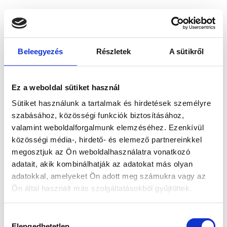
Beleegyezés
Részletek
A sütikről
Ez a weboldal sütiket használ
Sütiket használunk a tartalmak és hirdetések személyre
szabásához, közösségi funkciók biztosításához,
valamint weboldalforgalmunk elemzéséhez. Ezenkívül
közösségi média-, hirdető- és elemező partnereinkkel
megosztjuk az Ön weboldalhasználatra vonatkozó
adatait, akik kombinálhatják az adatokat más olyan
adatokkal, amelyeket Ön adott meg számukra vagy az
Ön által használt más szolgáltatásokból gyűjtöttek.
Application error: a client-side exception has occurred
while
Hozzájárulás
loading
www.bicapp.hu
(see the browser console for more
Elengedhetetlen