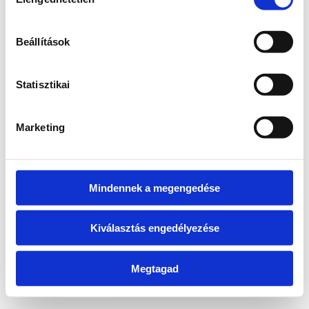
kiválasztása
information)
.
Beállítások
Statisztikai
Marketing
Mindennek a megengedése
Kiválasztás engedélyezése
Megtagad