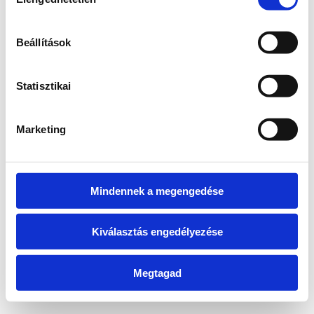
kiválasztása
information)
.
Beállítások
Statisztikai
Marketing
Mindennek a megengedése
Kiválasztás engedélyezése
Megtagad