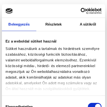
Beleegyezés
Részletek
A sütikről
Ez a weboldal sütiket használ
Sütiket használunk a tartalmak és hirdetések személyre
szabásához, közösségi funkciók biztosításához,
valamint weboldalforgalmunk elemzéséhez. Ezenkívül
közösségi média-, hirdető- és elemező partnereinkkel
megosztjuk az Ön weboldalhasználatra vonatkozó
adatait, akik kombinálhatják az adatokat más olyan
adatokkal, amelyeket Ön adott meg számukra vagy az
Ön által használt más szolgáltatásokból gyűjtöttek.
Application error: a client-side exception has occurred
while
Hozzájárulás
loading
www.bicapp.hu
(see the browser console for more
Elengedhetetlen