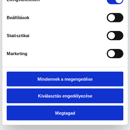
kiválasztása
information)
.
Beállítások
Statisztikai
Marketing
Mindennek a megengedése
Kiválasztás engedélyezése
Megtagad