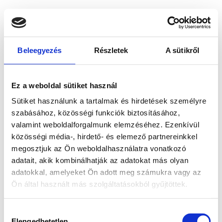
Beleegyezés
Részletek
A sütikről
Ez a weboldal sütiket használ
Sütiket használunk a tartalmak és hirdetések személyre
szabásához, közösségi funkciók biztosításához,
valamint weboldalforgalmunk elemzéséhez. Ezenkívül
közösségi média-, hirdető- és elemező partnereinkkel
megosztjuk az Ön weboldalhasználatra vonatkozó
adatait, akik kombinálhatják az adatokat más olyan
adatokkal, amelyeket Ön adott meg számukra vagy az
Ön által használt más szolgáltatásokból gyűjtöttek.
Application error: a client-side exception has occurred
while
Hozzájárulás
loading
www.bicapp.hu
(see the browser console for more
Elengedhetetlen