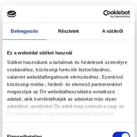
Beleegyezés
Részletek
A sütikről
Ez a weboldal sütiket használ
Sütiket használunk a tartalmak és hirdetések személyre
szabásához, közösségi funkciók biztosításához,
valamint weboldalforgalmunk elemzéséhez. Ezenkívül
közösségi média-, hirdető- és elemező partnereinkkel
megosztjuk az Ön weboldalhasználatra vonatkozó
adatait, akik kombinálhatják az adatokat más olyan
adatokkal, amelyeket Ön adott meg számukra vagy az
Ön által használt más szolgáltatásokból gyűjtöttek.
Application error: a client-side exception has occurred
while
Hozzájárulás
loading
www.bicapp.hu
(see the browser console for more
Elengedhetetlen