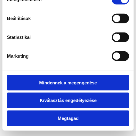
kiválasztása
information)
.
Beállítások
Statisztikai
Marketing
Mindennek a megengedése
Kiválasztás engedélyezése
Megtagad