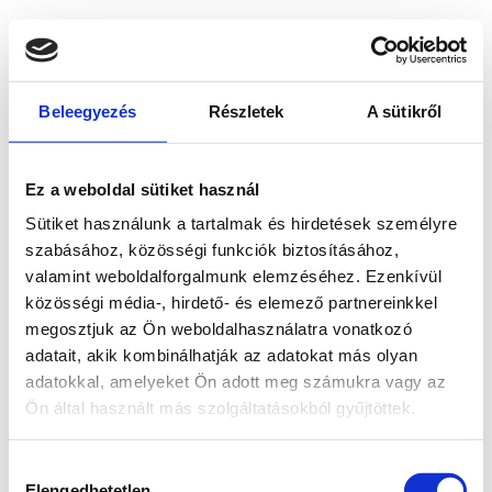
Beleegyezés
Részletek
A sütikről
Ez a weboldal sütiket használ
Sütiket használunk a tartalmak és hirdetések személyre
szabásához, közösségi funkciók biztosításához,
valamint weboldalforgalmunk elemzéséhez. Ezenkívül
közösségi média-, hirdető- és elemező partnereinkkel
megosztjuk az Ön weboldalhasználatra vonatkozó
adatait, akik kombinálhatják az adatokat más olyan
adatokkal, amelyeket Ön adott meg számukra vagy az
Ön által használt más szolgáltatásokból gyűjtöttek.
Application error: a client-side exception has occurred
while
Hozzájárulás
loading
www.bicapp.hu
(see the browser console for more
Elengedhetetlen