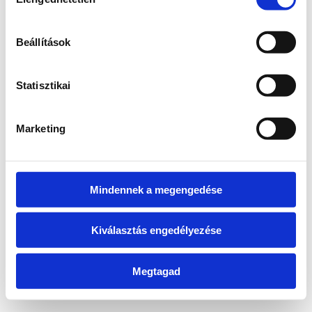
kiválasztása
information)
.
Beállítások
Statisztikai
Marketing
Mindennek a megengedése
Kiválasztás engedélyezése
Megtagad