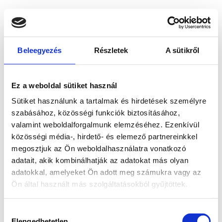
Beleegyezés
Részletek
A sütikről
Ez a weboldal sütiket használ
Sütiket használunk a tartalmak és hirdetések személyre
szabásához, közösségi funkciók biztosításához,
valamint weboldalforgalmunk elemzéséhez. Ezenkívül
közösségi média-, hirdető- és elemező partnereinkkel
megosztjuk az Ön weboldalhasználatra vonatkozó
adatait, akik kombinálhatják az adatokat más olyan
adatokkal, amelyeket Ön adott meg számukra vagy az
Ön által használt más szolgáltatásokból gyűjtöttek.
Application error: a client-side exception has occurred
while
Hozzájárulás
loading
www.bicapp.hu
(see the browser console for more
Elengedhetetlen