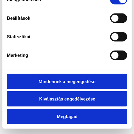
kiválasztása
information)
.
Beállítások
Statisztikai
Marketing
Mindennek a megengedése
Kiválasztás engedélyezése
Megtagad