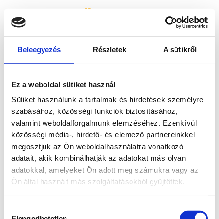
Bicapp
Bicapp
Beleegyezés
Részletek
A sütikről
404-es hiba :(
Ez a weboldal sütiket használ
Az általad keresett tartalom nem található.
Sütiket használunk a tartalmak és hirdetések személyre
Kérjük, térj vissza a főoldalra és indítsd újra a
szabásához, közösségi funkciók biztosításához,
keresést!
valamint weboldalforgalmunk elemzéséhez. Ezenkívül
közösségi média-, hirdető- és elemező partnereinkkel
megosztjuk az Ön weboldalhasználatra vonatkozó
adatait, akik kombinálhatják az adatokat más olyan
adatokkal, amelyeket Ön adott meg számukra vagy az
Ön által használt más szolgáltatásokból gyűjtöttek.
Hozzájárulás
Elengedhetetlen