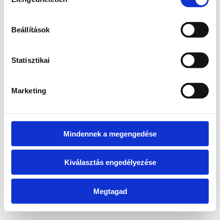
kiválasztása
information)
.
Beállítások
Statisztikai
Marketing
Mindennek a megengedése
Kiválasztás engedélyezése
Megtagad