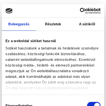
Beleegyezés
Részletek
A sütikről
Ez a weboldal sütiket használ
Sütiket használunk a tartalmak és hirdetések személyre
szabásához, közösségi funkciók biztosításához,
valamint weboldalforgalmunk elemzéséhez. Ezenkívül
közösségi média-, hirdető- és elemező partnereinkkel
megosztjuk az Ön weboldalhasználatra vonatkozó
adatait, akik kombinálhatják az adatokat más olyan
adatokkal, amelyeket Ön adott meg számukra vagy az
Ön által használt más szolgáltatásokból gyűjtöttek.
Application error: a client-side exception has occurred
while
Hozzájárulás
loading
www.bicapp.hu
(see the browser console for more
Elengedhetetlen